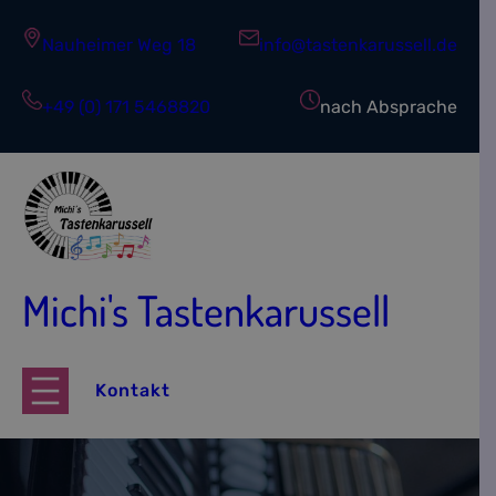
Zum
Inhalt
Nauheimer Weg 18
info@tastenkarussell.de
springen
+49 (0) 171 5468820
nach Absprache
Michi's Tastenkarussell
Kontakt