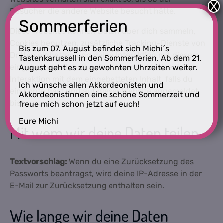
X
Besucher die andere Website besucht hätte.
Sommerferien
Diese Websites können Daten über dich sammeln,
Cookies benutzen, zusätzliche Tracking-Dienste von
Bis zum 07. August befindet sich Michi´s
Dritten einbetten und deine Interaktion mit diesem
Tastenkarussell in den Sommerferien. Ab dem 21.
eingebetteten Inhalt aufzeichnen, inklusive deiner
August geht es zu gewohnten Uhrzeiten weiter.
Interaktion mit dem eingebetteten Inhalt, falls du
Ich wünsche allen Akkordeonisten und
ein Konto hast und auf dieser Website angemeldet
Akkordeonistinnen eine schöne Sommerzeit und
bist.
freue mich schon jetzt auf euch!
Eure Michi
Mit wem wir deine Daten teilen
Textvorschlag:
Wenn du eine Zurücksetzung des
Passworts beantragst, wird deine IP-Adresse in der
E-Mail zur Zurücksetzung enthalten sein.
Wie lange wir deine Daten