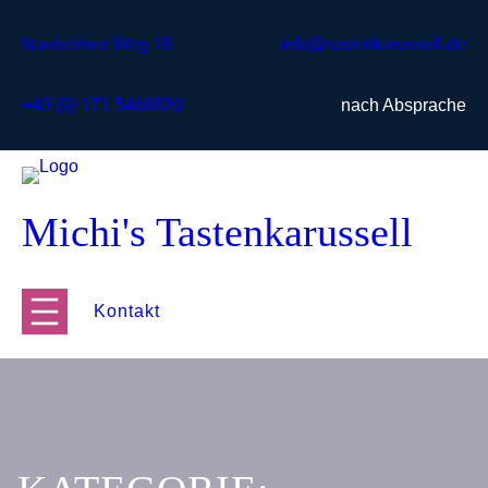
Zum
Inhalt
Nauheimer Weg 18
info@tastenkarussell.de
springen
+49 (0) 171 5468820
nach Absprache
Michi's Tastenkarussell
Kontakt